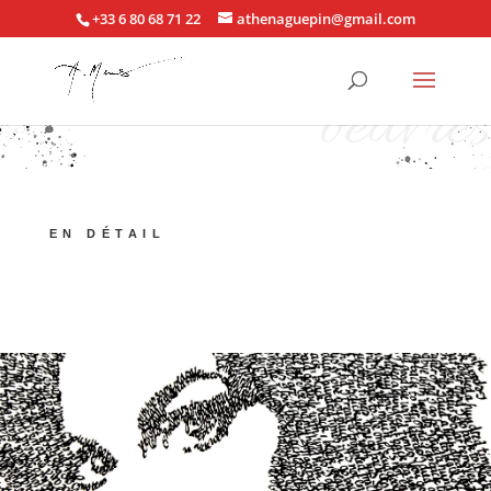
+33 6 80 68 71 22
athenaguepin@gmail.com
oeuvres
EN DÉTAIL