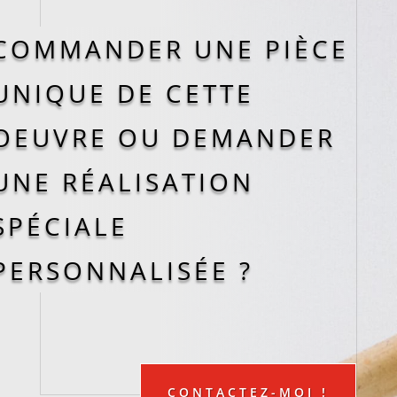
COMMANDER UNE PIÈCE
UNIQUE DE CETTE
OEUVRE OU DEMANDER
UNE RÉALISATION
SPÉCIALE
PERSONNALISÉE ?
CONTACTEZ-MOI !