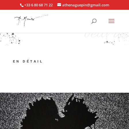
+33 6 80 68 71 22
athenaguepin@gmail.com
oeuvres
EN DÉTAIL