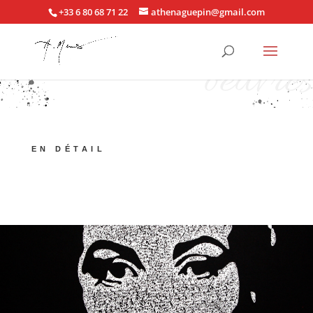
+33 6 80 68 71 22
athenaguepin@gmail.com
oeuvres
EN DÉTAIL