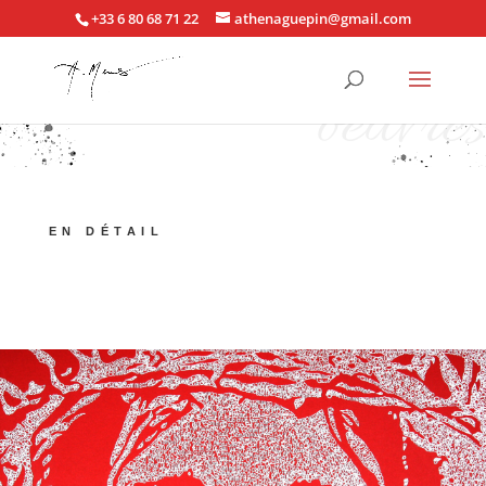
+33 6 80 68 71 22
athenaguepin@gmail.com
oeuvres
EN DÉTAIL