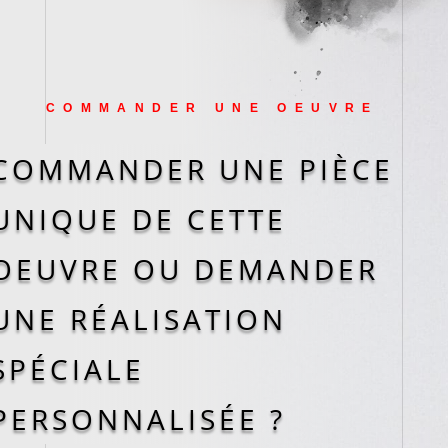
COMMANDER UNE OEUVRE
COMMANDER UNE PIÈCE
UNIQUE DE CETTE
OEUVRE OU DEMANDER
UNE RÉALISATION
SPÉCIALE
PERSONNALISÉE ?