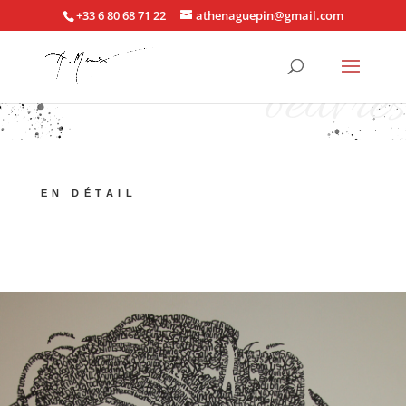
+33 6 80 68 71 22
athenaguepin@gmail.com
oeuvres
EN DÉTAIL