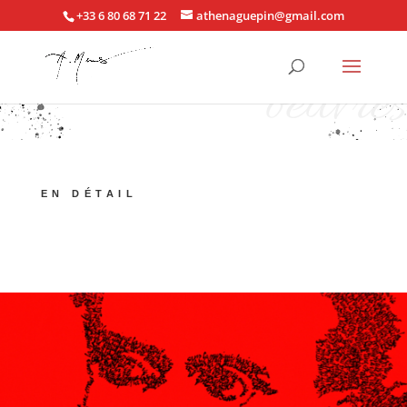
+33 6 80 68 71 22
athenaguepin@gmail.com
oeuvres
EN DÉTAIL