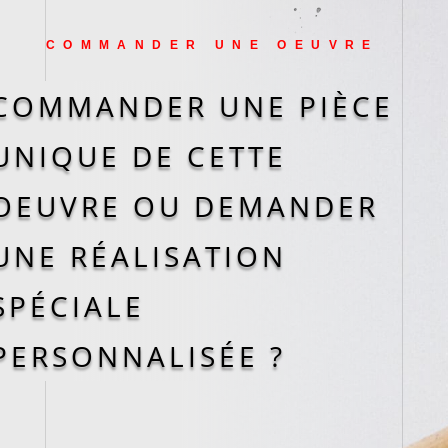
COMMANDER UNE OEUVRE
COMMANDER UNE PIÈCE
UNIQUE DE CETTE
OEUVRE OU DEMANDER
UNE RÉALISATION
SPÉCIALE
PERSONNALISÉE ?