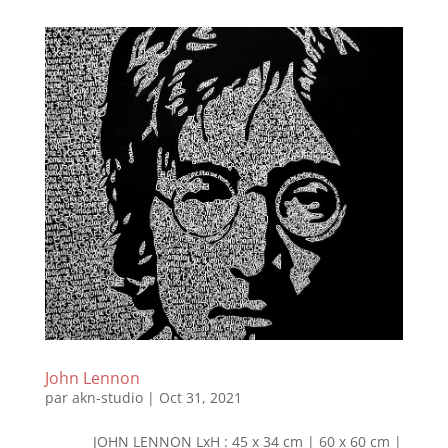
John Lennon
par
akn-studio
|
Oct 31, 2021
JOHN LENNON LxH : 45 x 34 cm | 60 x 60 cm |