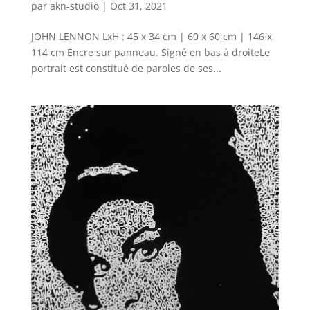
par
akn-studio
|
Oct 31, 2021
JOHN LENNON LxH : 45 x 34 cm | 60 x 60 cm | 146 x
114 cm Encre sur panneau. Signé en bas à droiteLe
portrait est constitué de paroles de ses...