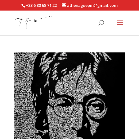
+33 6 80 68 71 22
athenaguepin@gmail.com